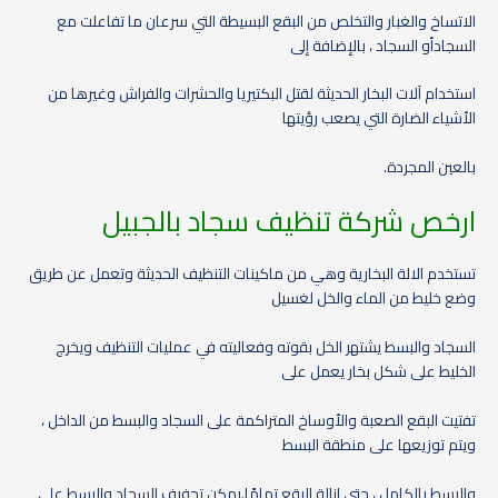
الاتساخ والغبار والتخلص من البقع البسيطة التي سرعان ما تفاعلت مع
السجادأو السجاد ، بالإضافة إلى
استخدام آلات البخار الحديثة لقتل البكتيريا والحشرات والفراش وغيرها من
الأشياء الضارة التي يصعب رؤيتها
بالعين المجردة.
ارخص شركة تنظيف سجاد بالجبيل
تستخدم الالة البخارية وهي من ماكينات التنظيف الحديثة وتعمل عن طريق
وضع خليط من الماء والخل لغسيل
السجاد والبسط يشتهر الخل بقوته وفعاليته في عمليات التنظيف ويخرج
الخليط على شكل بخار يعمل على
تفتيت البقع الصعبة والأوساخ المتراكمة على السجاد والبسط من الداخل ،
ويتم توزيعها على منطقة البسط
والبسط بالكامل ، حتى إزالة البقع تمامًا.يمكن تجفيف السجاد والبسط على