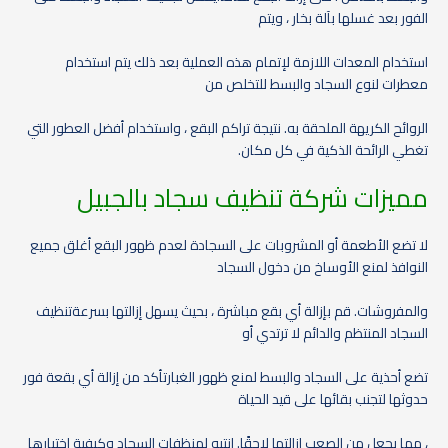
الفور بعد غسلها بآلة بخار ، ويتم
استخدام المعدات اللازمة لإتمام هذه العملية بعد ذلك يتم استخدام
معطرات لنوع السجاد والبسط للتخلص من
الروائح الكريهة الملحقة به. نتيجة تراكم البقع ، واستخدام أفضل العطور التي
تغطي الرائحة الذكية في كل مكان.
مميزات شركة تنظيف سجاد بالجبيل
لا تضع الأطعمة أو المشروبات على السجادة لعدم ظهور البقع أغلق جميع
النوافذ لمنع الأوساخ من دخول السجاد
والمفروشات. قم بإزالة أي بقع مباشرة ، بحيث يسهل إزالتها بسرعةتنظيف
السجاد المنتظم والدائم لا ترتدي أو
تضع أحذية على السجاد والبسط لمنع ظهور الغبارتأكد من إزالة أي بقعة فور
حدوثها لتجنب بقائها على قيد الحياة
، مما يجعل من الصعب إزالتها لاحقًا. انتبه لمنظفات السجاد وكيفية اختيارها