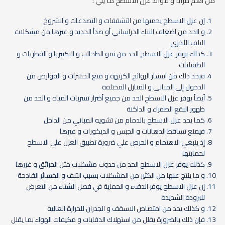
من أهم مزايا و فوائد عزل الاسطح ما يلي :
إن عزل الاسطح يحميها من التشققات و التصدعات و الشروخ
و الحد من اضعاف البناء الخراساني أو صدأ الحديد و غيرها من مشكلات
التلف الأخري
كذلك يوفر عزل الاسطح الحد من نمو الطحالب و البكتيريا و الفطريات و
الطفيليات
فيحد ذلك من انتشار الروائح الكريهة و منع الحشرات و القوارض من
الدخول إلي المباني و المنازل المختلفة
أيضاً يوفر عزل الاسطح الحد من جميع أضرار تسربات المياه و الحد من
ظهور البقع الصفراء و الداكنة
كما يحد عزل الاسطح بالدمام من تشويه المباني من الداخل
فيمنع تساقط الدهانات و الجبس و الديكورات و غيرها
إذ ينبغي الاهتمام و الحرص علي ضرورة تطبيق العزل علي الاسطح
لحمايتها
كذلك يوفر عزل الاسطح الحد من حدوث مشكلات مثل الحرائق و غيرها
و ما ينتج عنها من الكثير من المشكلات بسبب التلف و الخسائر الفادحة
إن عزل الاسطح يوفر الدفء و الحماية في فصل الشتاء من التعرض
للبرودة الشديدة
و كذلك يحد من امتصاص الاسقف و الجدران للحرارة العالية
فإن ذلك بالضرورة يقلل من استهلاك الدفايات و مكيفات الهواء بما يقلل